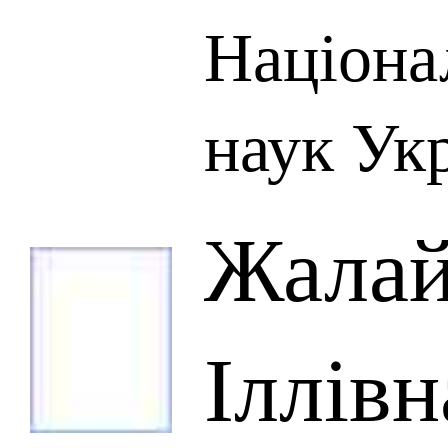
Націона
наук Ук
Жалай
Іллівн