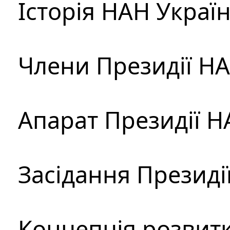
Історія НАН Украї
Члени Президії Н
Апарат Президії Н
Засідання Президі
Концепція розвитк