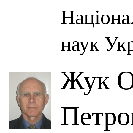
Націона
наук Ук
Жук О
Петро