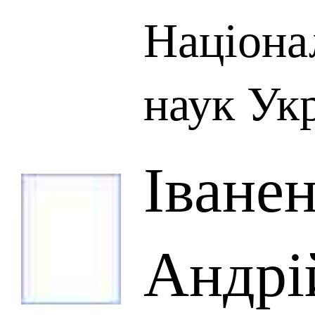
Націона
наук Ук
Іване
Андрі