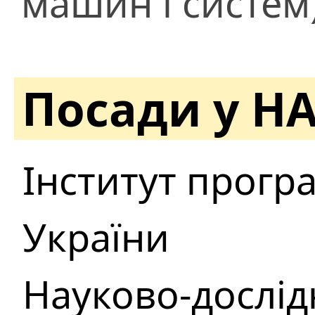
машин і систем
Посади у Н
Інститут прогр
України
Науково-дослідн