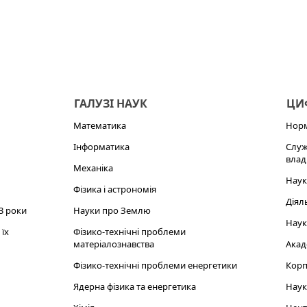
ГАЛУЗІ НАУК
ЦИФ
Математика
Норм
Інформатика
Служ
влад
Механіка
Наук
Фізика і астрономія
Діял
3 роки
Науки про Землю
Наук
їх
Фізико-технічні проблеми
матеріалознавства
Акад
Фізико-технічні проблеми енергетики
Корп
Ядерна фізика та енергетика
Наук