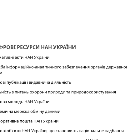
РОВІ РЕСУРСИ НАН УКРАЇНИ
ативні акти НАН України
ба інформаційно-аналітичного забезпечення органів державної
и
ові публікації і видавнича діяльність
ьність з питань охорони природи та природокористування
ова молодь НАН України
емічна мережа обміну даними
оративна пошта НАН України
ові об'єкти НАН України, що становлять національне надбання