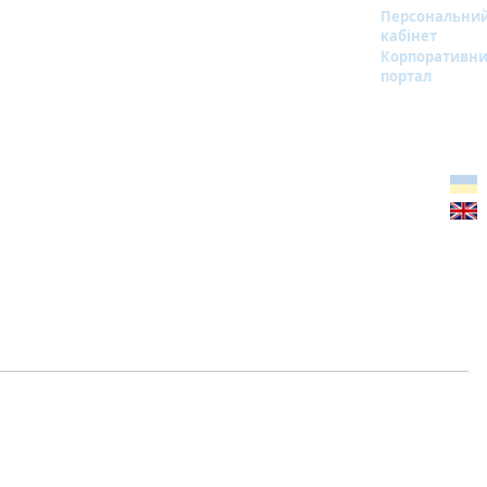
Персональни
кабінет
Корпоративн
портал