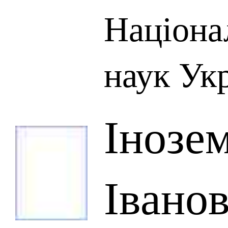
Націона
наук Ук
Інозе
Івано