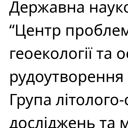
Державна наук
“Центр проблем 
геоекології та 
рудоутворення 
Група літолого
досліджень та 