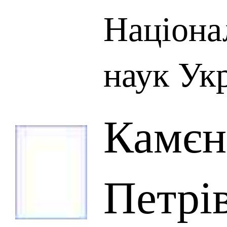
Націона
наук Ук
Камєн
Петрі