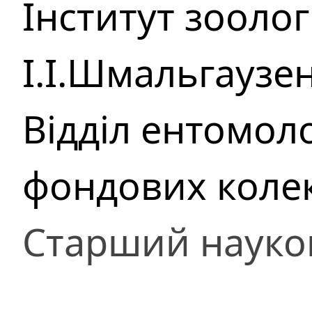
Інститут зоологі
І.І.Шмальгаузе
Відділ ентомоло
фондових коле
Старший науко