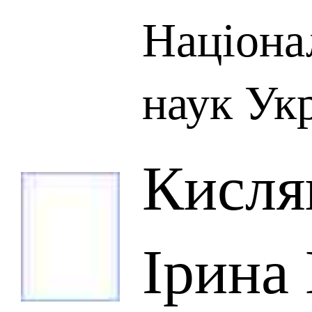
Націона
наук Ук
Кисля
Ірина 