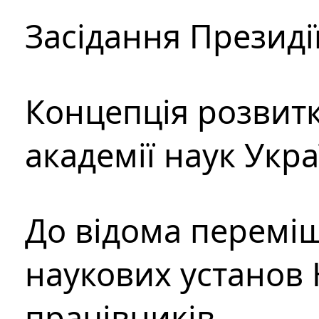
Засідання Президі
Концепція розвитк
академії наук Укр
До відома перемі
наукових установ 
працівників