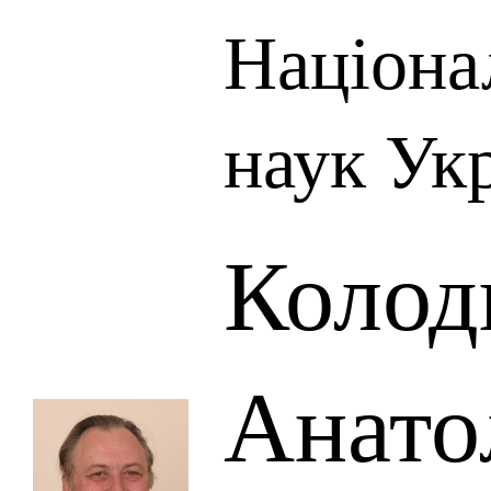
Націона
наук Ук
Колод
Анато