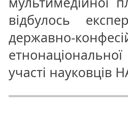
мультимедійної 
відбулось експе
державно-к
етнонаціональної
участі науковців Н