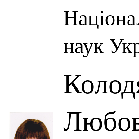
Націона
наук Ук
Колод
Любо