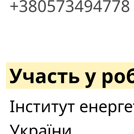
+380573494778
Участь у ро
Інститут енерге
України