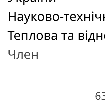
Науково-техні
Теплова та від
Член
6