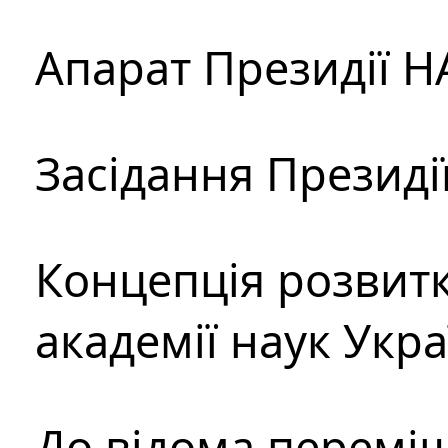
Апарат Президії Н
Засідання Президі
Концепція розвитк
академії наук Укр
До відома перемі