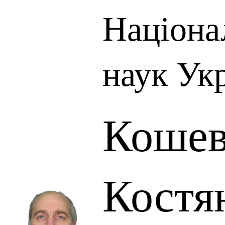
Націона
наук Ук
Коше
Костя