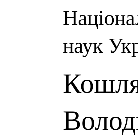
Націона
наук Ук
Кошля
Волод