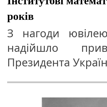
Інститутові матема
років
З нагоди ювілею
надійшло при
Президента Украї