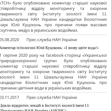
«ТСН» було опубліковано коментар старшої наукової
співробітниці відділу моніторингу та охорони
тваринного світу Інституту зоології імені І.І.
Шмальгаузена НАН України кандидатки біологічних
наук Юлії Куцоконь про причини появи масових
скупчень медуз в українських водоймах.
05.08.2020
Прес-служба НАН України
Коментар іхтіологині Юлії Куцоконь: «І знову цвіте вода!»
1 серпня 2020 року на facebook-сторінці «Української
природоохоронної групи» було опубліковано
коментар старшої наукової співробітниці відділу
моніторингу та охорони тваринного світу Інституту
зоології імені І.І. Шмальгаузена НАН України
кандидатки біологічних наук Юлії Куцоконь про
причини цвітіння води в українських водоймах.
03.11.2017
Прес-служба НАН України
Цикли відкритих лекцій в Інституті зоології імені І.І.
Шмальгаузена НАН України (АНОНС)