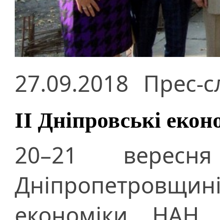
27.09.2018
Прес-с
ІІ Дніпровські екон
20–21 верес
Дніпропетровщині
економіки НАН У