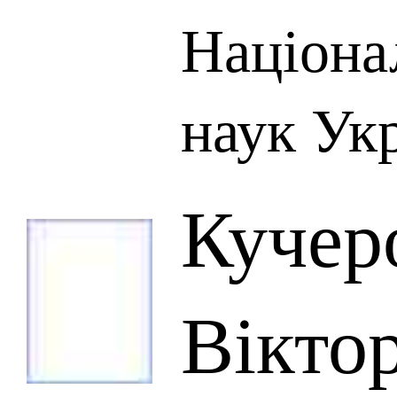
Націона
наук Ук
Кучер
Вікто