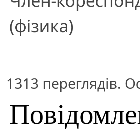
Член-кореспон
(фізика)
1313 переглядів. О
Повідомле