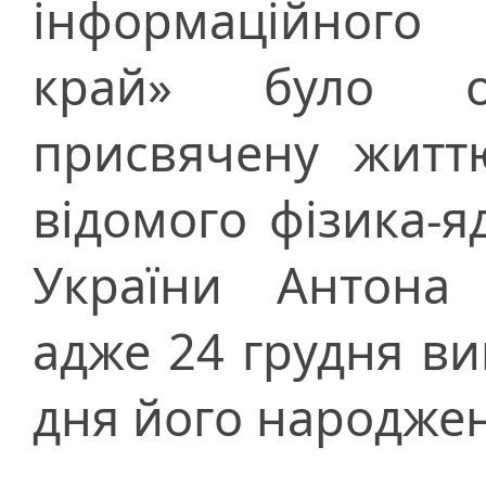
інформаційного 
край» було оп
присвячену життю
відомого фізика-
України Антона 
адже 24 грудня ви
дня його народже