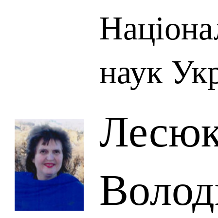
Націона
наук Ук
Лесюк
Волод