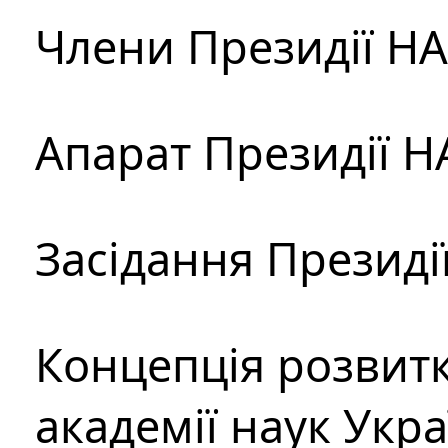
Члени Президії Н
Апарат Президії Н
Засідання Президі
Концепція розвитк
академії наук Укр