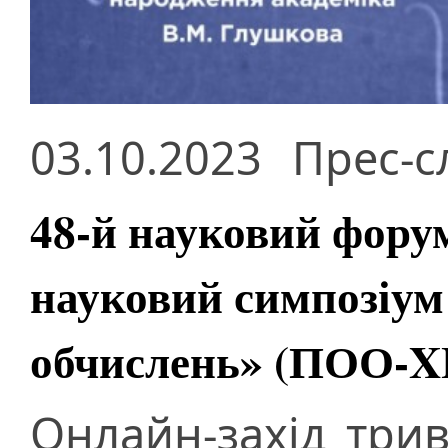
03.10.2023
Прес-с
48-й науковий фору
науковий симпозіум
обчислень» (ПОО-X
Онлайн-захід три