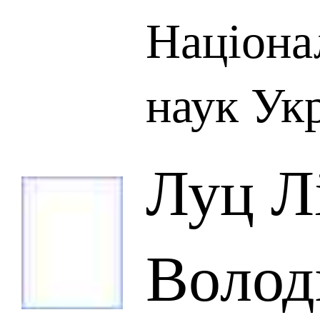
Націона
наук Ук
Луц Л
Волод