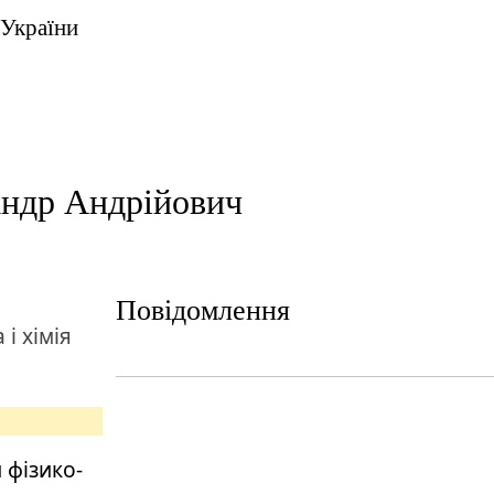
 України
андр Андрійович
Повідомлення
 і хімія
 фізико-