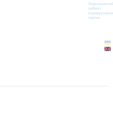
Персональни
кабінет
Корпоративн
портал