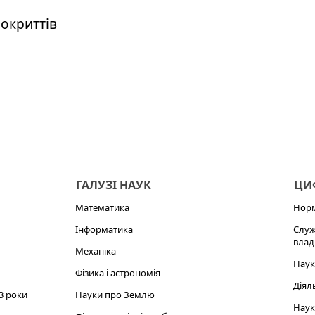
окриттів
ГАЛУЗІ НАУК
ЦИФ
Математика
Норм
Інформатика
Служ
влад
Механіка
Наук
Фізика і астрономія
Діял
3 роки
Науки про Землю
Наук