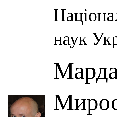
Націона
наук Ук
Марда
Мирос