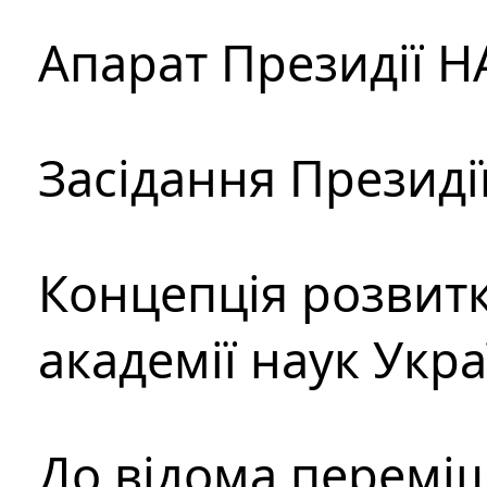
Апарат Президії Н
Засідання Президі
Концепція розвитк
академії наук Укр
До відома перемі