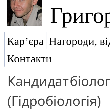
Григо
Кар’єра
Нагороди, ві
Контакти
Кандидат
біоло
(Гідробіологія)