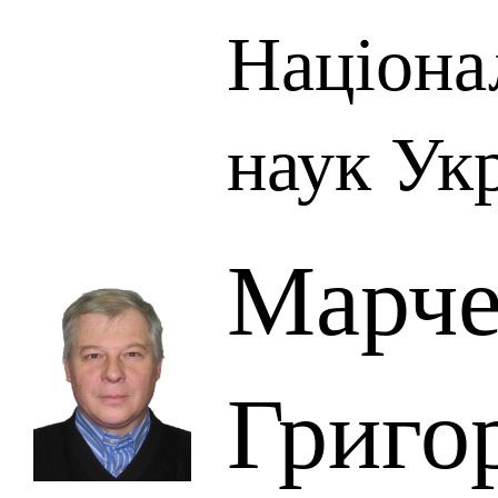
Націона
наук Ук
Марче
Григо