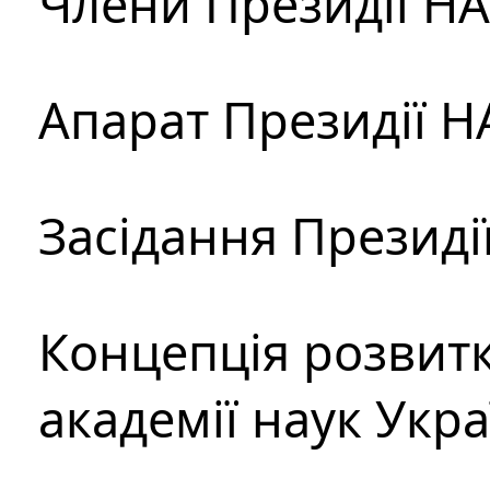
Члени Президії Н
Апарат Президії Н
Засідання Президі
Концепція розвитк
академії наук Укр