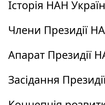
Історія НАН Украї
Члени Президії Н
Апарат Президії Н
Засідання Президі
Концепція розвитк