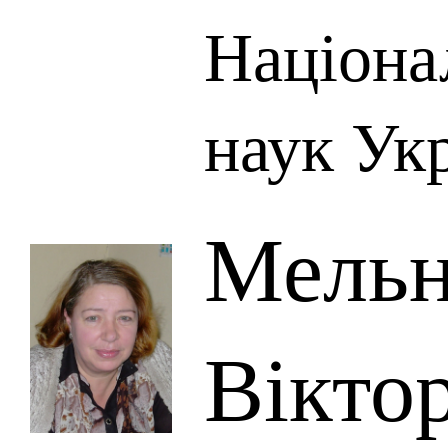
Націона
наук Ук
Мельн
Вікто