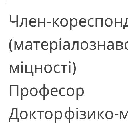
Член-кореспон
(матеріалознавс
міцності)
Професор
Доктор
фізико-