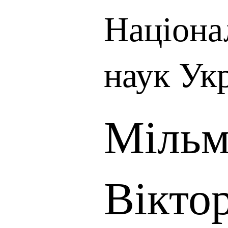
Націона
наук Ук
Мільм
Вікто