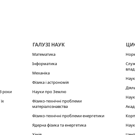
ГАЛУЗІ НАУК
ЦИФ
Математика
Норм
Інформатика
Служ
влад
Механіка
Наук
Фізика і астрономія
Діял
3 роки
Науки про Землю
Наук
їх
Фізико-технічні проблеми
матеріалознавства
Акад
Фізико-технічні проблеми енергетики
Корп
Ядерна фізика та енергетика
Наук
Хімія
Цент