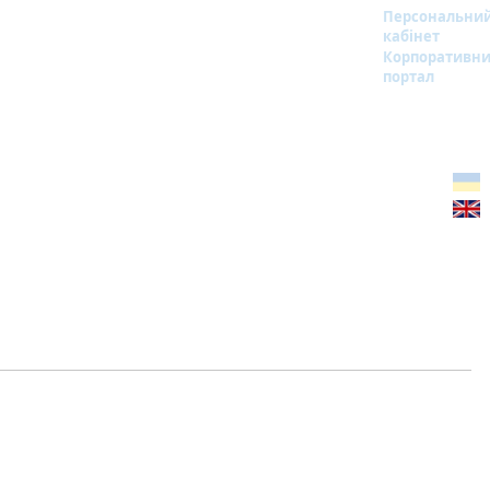
Персональни
кабінет
Корпоративн
портал