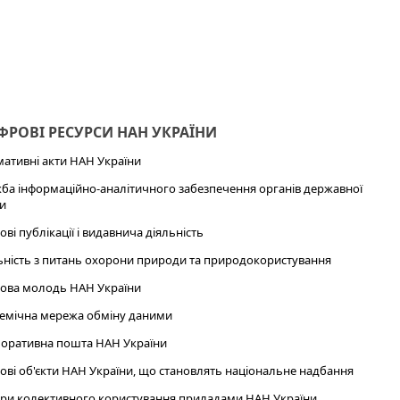
РОВІ РЕСУРСИ НАН УКРАЇНИ
ативні акти НАН України
ба інформаційно-аналітичного забезпечення органів державної
и
ові публікації і видавнича діяльність
ьність з питань охорони природи та природокористування
ова молодь НАН України
емічна мережа обміну даними
оративна пошта НАН України
ові об'єкти НАН України, що становлять національне надбання
ри колективного користування приладами НАН України