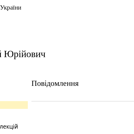
 України
й Юрійович
Повідомлення
олекцій