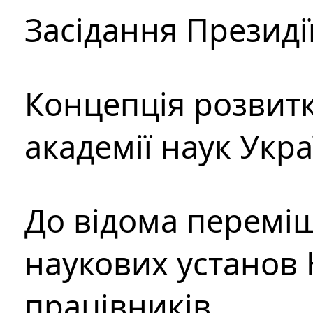
Засідання Президі
Концепція розвитк
академії наук Укр
До відома перемі
наукових установ 
працівників