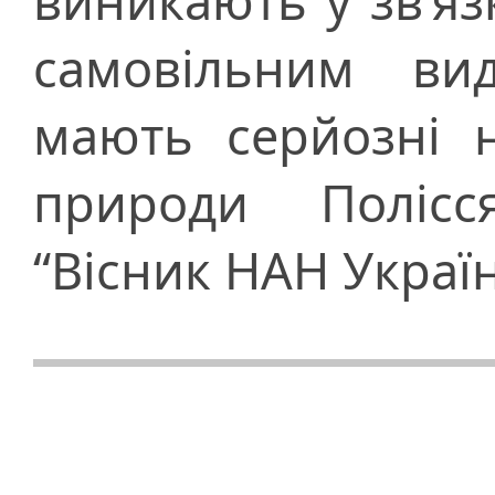
виникають у зв’я
самовільним ви
мають серйозні н
природи Полісс
“Вісник НАН Україн