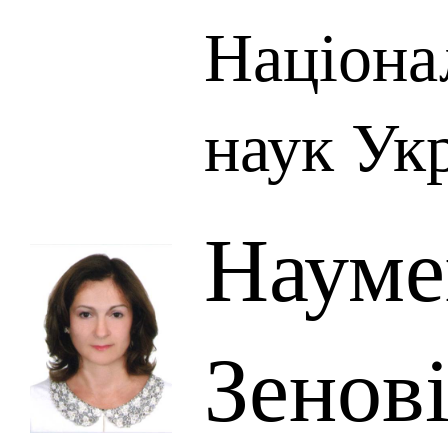
Націона
наук Ук
Науме
Зенові