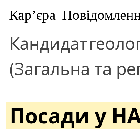
Кар’єра
Повідомлен
Кандидат
геоло
(Загальна та ре
Посади у Н