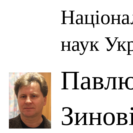
Націона
наук Ук
Павлю
Зинов