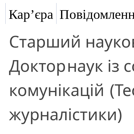
Кар’єра
Повідомлен
Старший науков
Доктор
наук із 
комунікацій
(Те
журналістики)