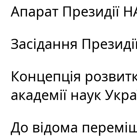
Апарат Президії Н
Засідання Президі
Концепція розвитк
академії наук Укр
До відома перемі