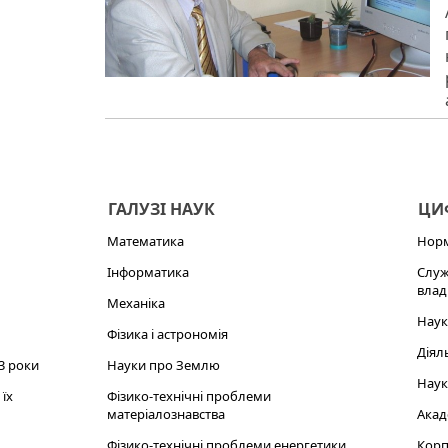
ГАЛУЗІ НАУК
ЦИФ
Математика
Норм
Інформатика
Служ
влад
Механіка
Наук
Фізика і астрономія
Діял
3 роки
Науки про Землю
Наук
їх
Фізико-технічні проблеми
матеріалознавства
Акад
Фізико-технічні проблеми енергетики
Корп