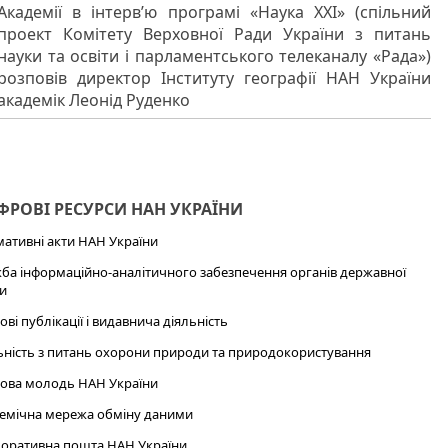
Академії в інтерв’ю програмі «Наука ХХІ» (спільний
проект Комітету Верховної Ради України з питань
науки та освіти і парламентського телеканалу «Рада»)
розповів директор Інституту географії НАН України
академік Леонід Руденко
РОВІ РЕСУРСИ НАН УКРАЇНИ
ативні акти НАН України
ба інформаційно-аналітичного забезпечення органів державної
и
ові публікації і видавнича діяльність
ьність з питань охорони природи та природокористування
ова молодь НАН України
емічна мережа обміну даними
оративна пошта НАН України