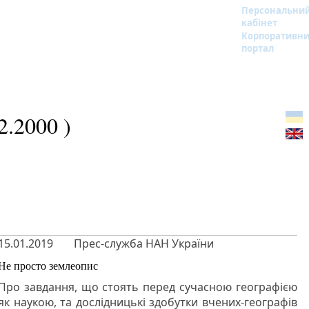
Персональни
кабінет
Корпоративн
портал
.2000 )
15.01.2019
Прес-служба НАН України
Не просто землеопис
Про завдання, що стоять перед сучасною географією
як наукою, та дослідницькі здобутки вчених-географів