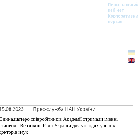
Персональни
кабінет
Корпоративн
портал
15.08.2023
Прес-служба НАН України
Одинадцятеро співробітників Академії отримали іменні
стипендії Верховної Ради України для молодих учених –
докторів наук