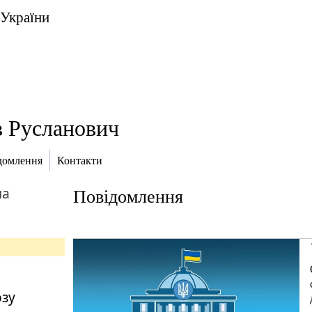
 України
в Русланович
домлення
Контакти
на
Повідомлення
озу