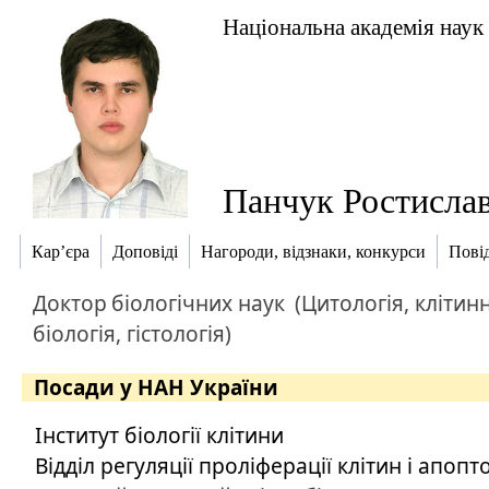
Національна академія наук
Панчук Ростисла
Кар’єра
Доповіді
Нагороди, відзнаки, конкурси
Пові
Доктор
біологічних наук
(Цитологія, клітин
біологія, гістологія)
Посади у НАН України
Інститут біології клітини
Відділ регуляції проліферації клітин і апопт