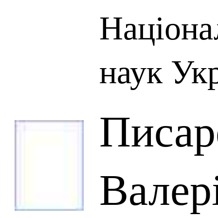
Націона
наук Ук
Писар
Валер