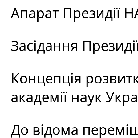
Апарат Президії Н
Засідання Президі
Концепція розвитк
академії наук Укр
До відома перемі