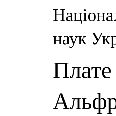
Націона
наук Ук
Плате
Альфр