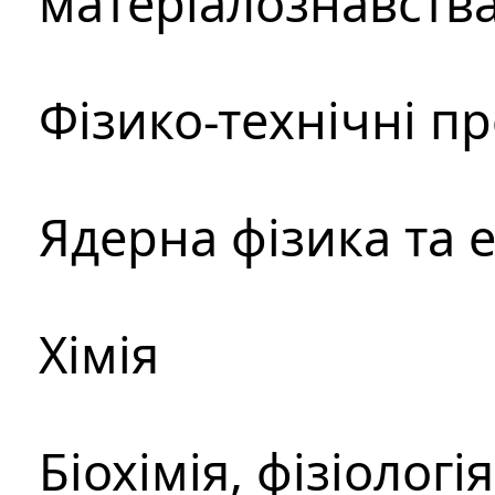
матеріалознавств
Фізико-технічні п
Ядерна фізика та 
Хімія
Біохімія, фізіологі