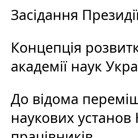
Засідання Президі
Концепція розвитк
академії наук Укр
До відома перемі
наукових установ 
працівників