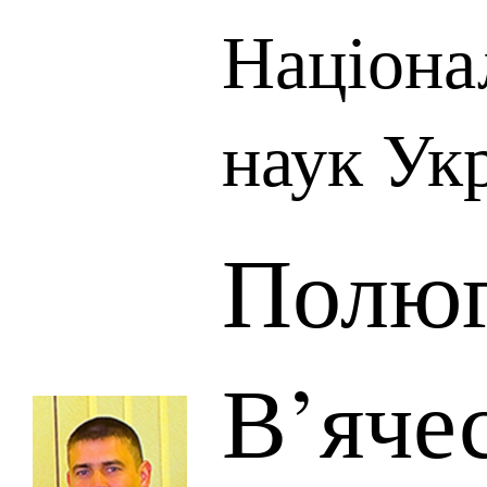
Націона
наук Ук
Полю
В’яче