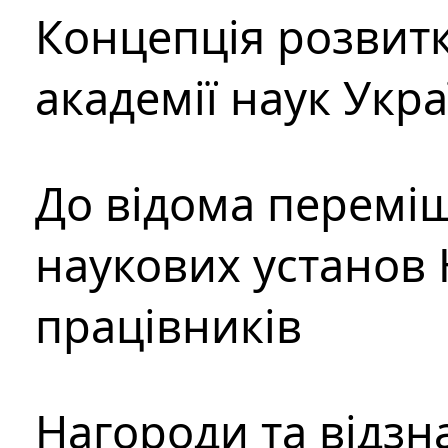
Концепція розвитк
академії наук Укр
До відома перемі
наукових установ 
працівників
Нагороди та відзн