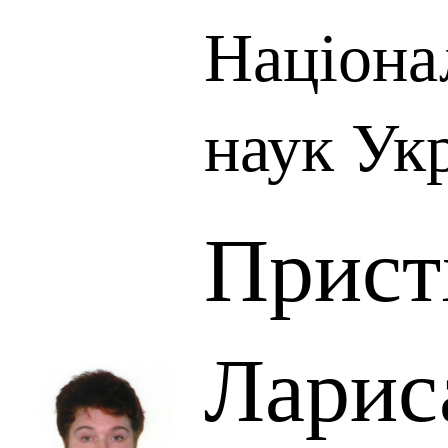
Націона
наук Ук
Прист
Ларис