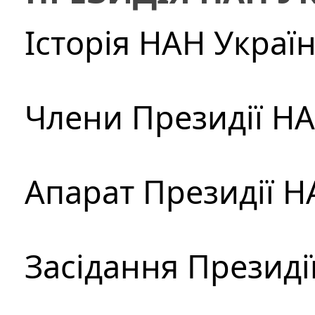
Історія НАН Украї
Члени Президії Н
Апарат Президії Н
Засідання Президі