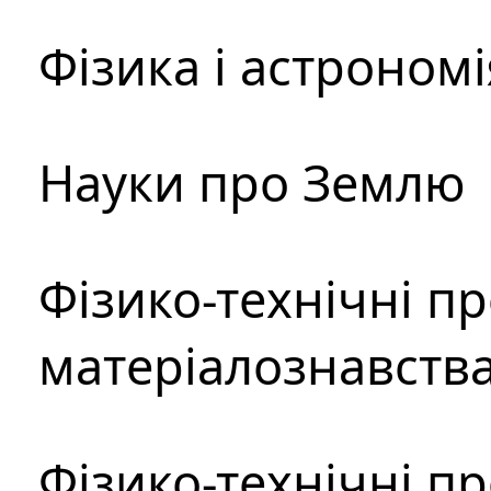
Фізика і астрономі
Науки про Землю
Фізико-технічні п
матеріалознавств
Фізико-технічні п