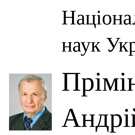
Націона
наук Ук
Прімі
Андрі