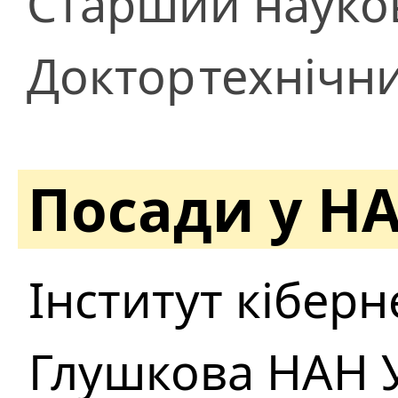
Старший науков
Доктор
технічн
Посади у Н
Інститут кіберн
Глушкова НАН 