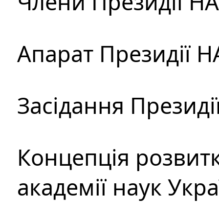
Члени Президії Н
Апарат Президії Н
Засідання Президі
Концепція розвитк
академії наук Укр