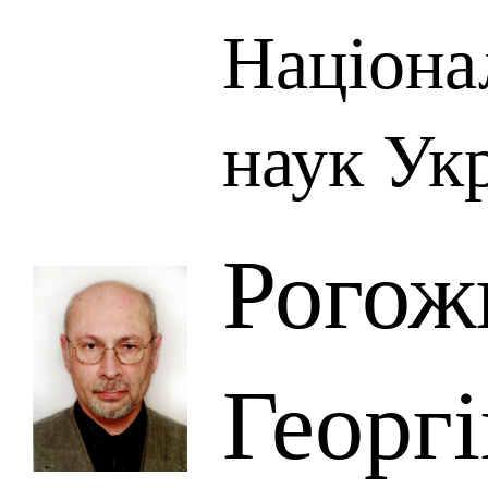
Націона
наук Ук
Рогож
Георг