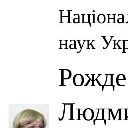
Націона
наук Ук
Рожде
Людм