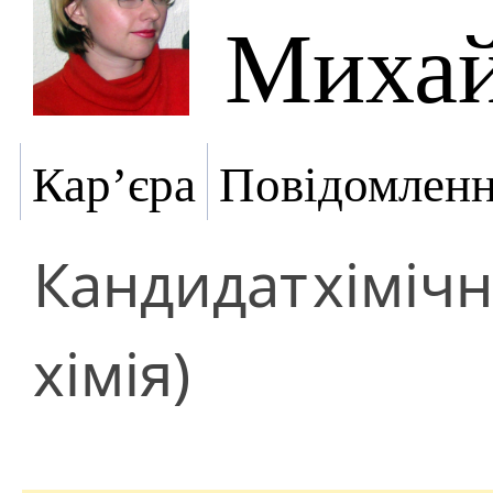
Михай
Кар’єра
Повідомлен
Кандидат
хіміч
хімія)