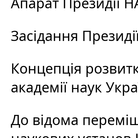
Апарат Президії Н
Засідання Президі
Концепція розвитк
академії наук Укр
До відома перемі