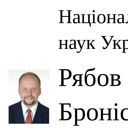
Націона
наук Ук
Рябов
Броні