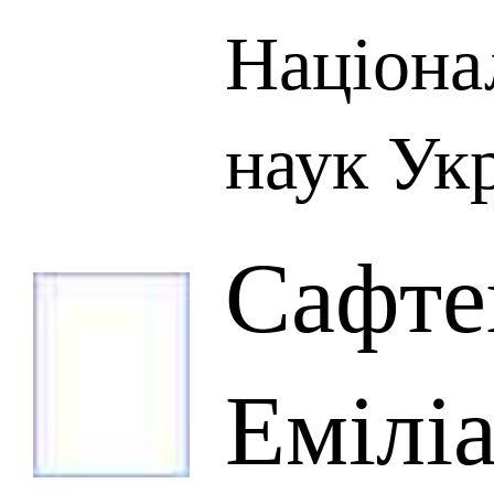
Націона
наук Ук
Сафте
Емілі