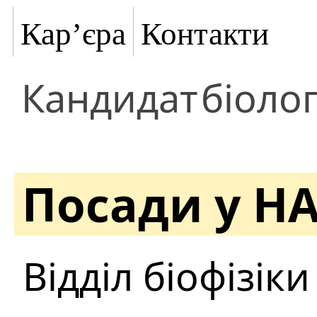
Кар’єра
Контакти
Кандидат
біоло
Посади у Н
Відділ біофізік