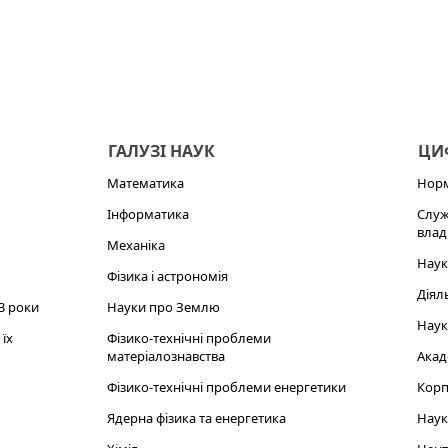
ГАЛУЗІ НАУК
ЦИФ
Математика
Норм
Інформатика
Служ
влад
Механіка
Наук
Фізика і астрономія
Діял
3 роки
Науки про Землю
Наук
їх
Фізико-технічні проблеми
матеріалознавства
Акад
Фізико-технічні проблеми енергетики
Корп
Ядерна фізика та енергетика
Наук