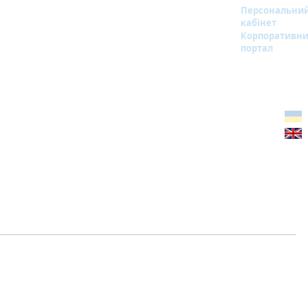
Персональни
кабінет
Корпоративн
портал