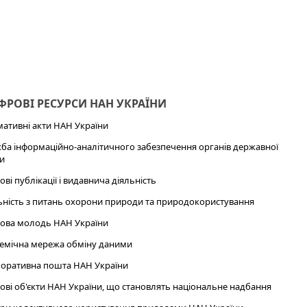
РОВІ РЕСУРСИ НАН УКРАЇНИ
ативні акти НАН України
ба інформаційно-аналітичного забезпечення органів державної
и
ові публікації і видавнича діяльність
ьність з питань охорони природи та природокористування
ова молодь НАН України
емічна мережа обміну даними
оративна пошта НАН України
ові об'єкти НАН України, що становлять національне надбання