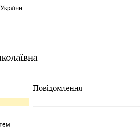
 України
колаївна
Повідомлення
стем