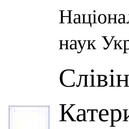
Націона
наук Ук
Сліві
Катер