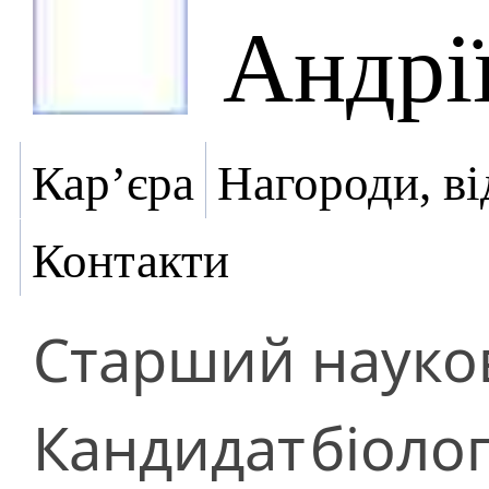
Андрі
Кар’єра
Нагороди, ві
Контакти
Старший науков
Кандидат
біоло