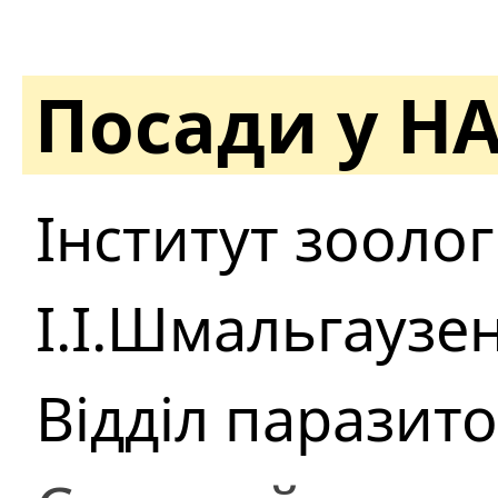
Посади у Н
Інститут зоологі
І.І.Шмальгаузе
Відділ паразито