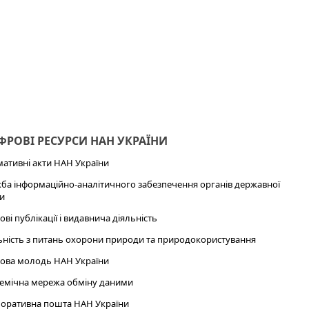
РОВІ РЕСУРСИ НАН УКРАЇНИ
ативні акти НАН України
ба інформаційно-аналітичного забезпечення органів державної
и
ові публікації і видавнича діяльність
ьність з питань охорони природи та природокористування
ова молодь НАН України
емічна мережа обміну даними
оративна пошта НАН України