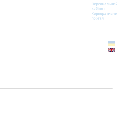
Персональни
кабінет
Корпоративн
портал