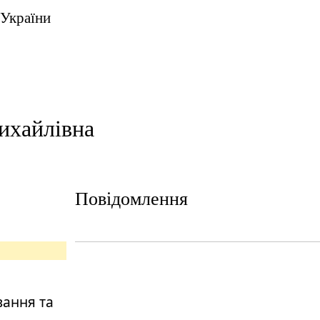
 України
ихайлівна
Повідомлення
вання та