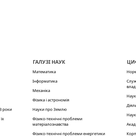
ГАЛУЗІ НАУК
ЦИФ
Математика
Норм
Інформатика
Служ
влад
Механіка
Наук
Фізика і астрономія
Діял
3 роки
Науки про Землю
Наук
їх
Фізико-технічні проблеми
матеріалознавства
Акад
Фізико-технічні проблеми енергетики
Корп