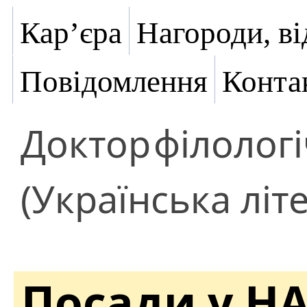
Кар’єра
Нагороди, ві
Повідомлення
Конта
Доктор
філолог
(Українська літ
Посади у Н