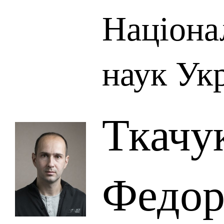
Націона
наук Ук
Ткачу
Федор