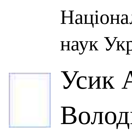
Націона
наук Ук
Усик 
Волод