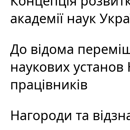
Концепція розвитк
академії наук Укр
До відома перемі
наукових установ 
працівників
Нагороди та відзн