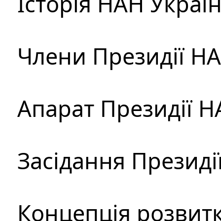
Історія НАН Украї
Члени Президії Н
Апарат Президії Н
Засідання Президі
Концепція розвитк