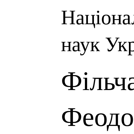
Націона
наук Ук
Фільч
Феодо