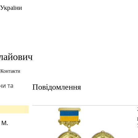
 України
лайович
Контакти
ни та
Повідомлення
 М.