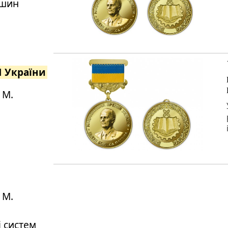
ашин
Н України
 М.
 М.
 систем