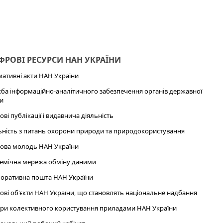
РОВІ РЕСУРСИ НАН УКРАЇНИ
ативні акти НАН України
ба інформаційно-аналітичного забезпечення органів державної
и
ові публікації і видавнича діяльність
ьність з питань охорони природи та природокористування
ова молодь НАН України
емічна мережа обміну даними
оративна пошта НАН України
ові об'єкти НАН України, що становлять національне надбання
ри колективного користування приладами НАН України