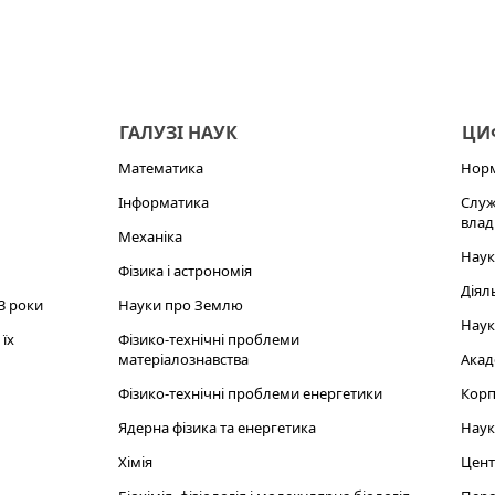
ГАЛУЗІ НАУК
ЦИФ
Математика
Норм
Інформатика
Служ
влад
Механіка
Наук
Фізика і астрономія
Діял
3 роки
Науки про Землю
Наук
їх
Фізико-технічні проблеми
матеріалознавства
Акад
Фізико-технічні проблеми енергетики
Корп
Ядерна фізика та енергетика
Наук
Хімія
Цент