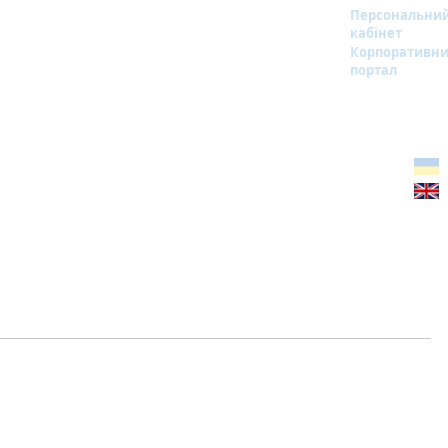
Персональни
кабінет
Корпоративн
портал