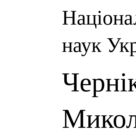
Націона
наук Ук
Черні
Микол