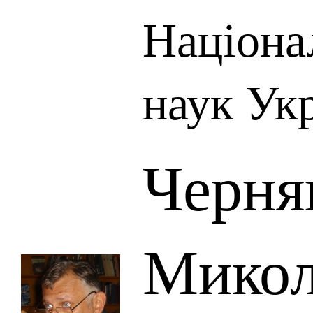
Націона
наук Ук
Черня
Мико