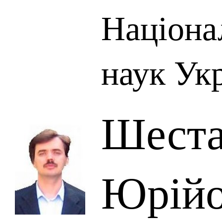
Націона
наук Ук
Шеста
Юрій