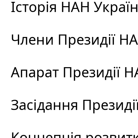
Історія НАН Украї
Члени Президії Н
Апарат Президії Н
Засідання Президі
Концепція розвитк