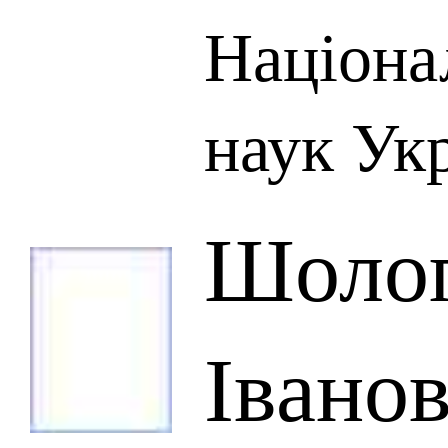
Націона
наук Ук
Шолог
Івано