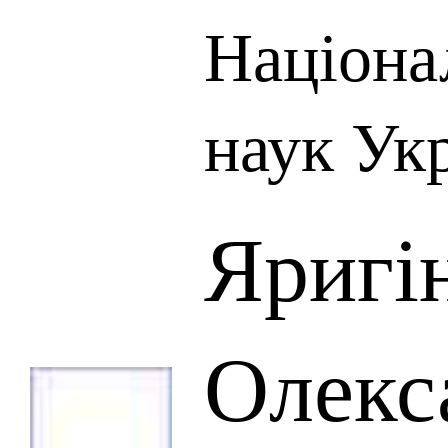
Націона
наук Ук
Яригі
Олекс