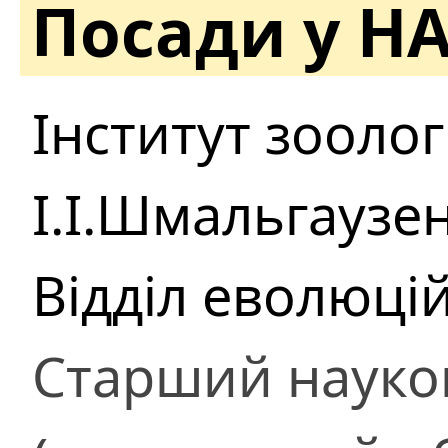
Посади у Н
Інститут зоологі
І.І.Шмальгаузе
Відділ еволюці
Старший науко