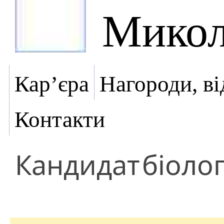
Микол
Кар’єра
Нагороди, ві
Контакти
Кандидат
біоло