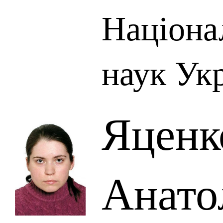
Націона
наук Ук
Яценк
Анато